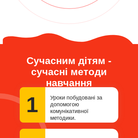
Сучасним дітям -
сучасні методи
навчання
1
Уроки побудовані за
допомогою
комунікативної
методики.