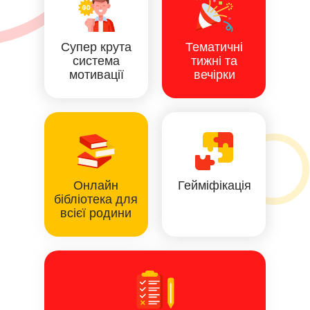
Супер крута
Тематичні
система
тижні та
мотивації
вечірки
Онлайн
Гейміфікація
бібліотека для
всієї родини