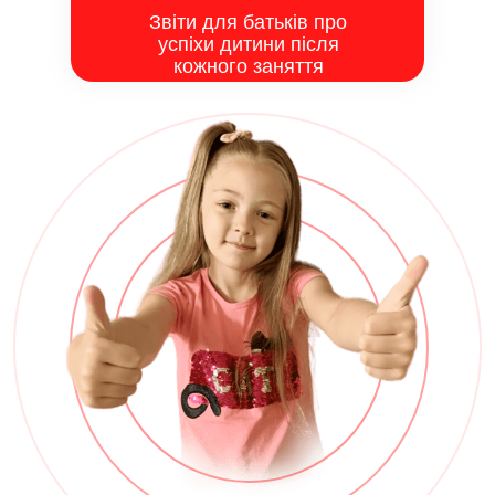
Звіти для батьків про
успіхи дитини після
кожного заняття