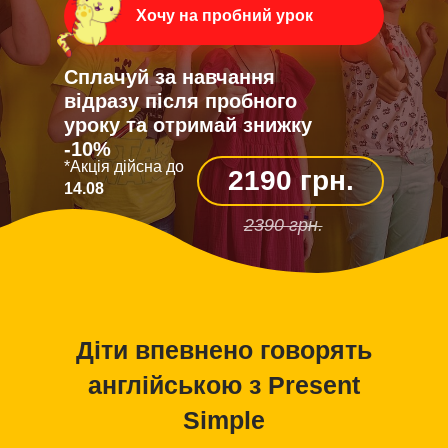
Хочу на пробний урок
Сплачуй за навчання
відразу після пробного
уроку та отримай знижку
-10%
*Акція дійсна до
2190 грн.
14.08
2390 грн.
Діти впевнено говорять
англійською з Present
Simple