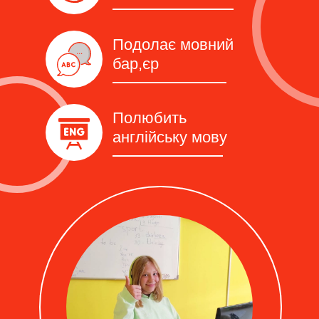
Подолає мовний
бар,єр
Полюбить
англійську мову