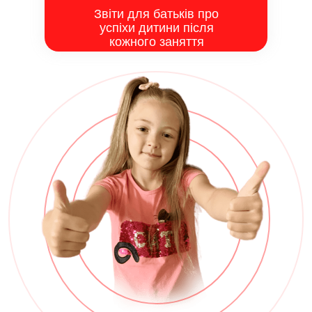
Звіти для батьків про
успіхи дитини після
кожного заняття