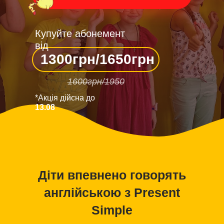
Купуйте абонемент
від
1300грн/1650грн
1600грн/1950
*Акція дійсна до
13.08
Діти впевнено говорять
англійською з Present
Simple