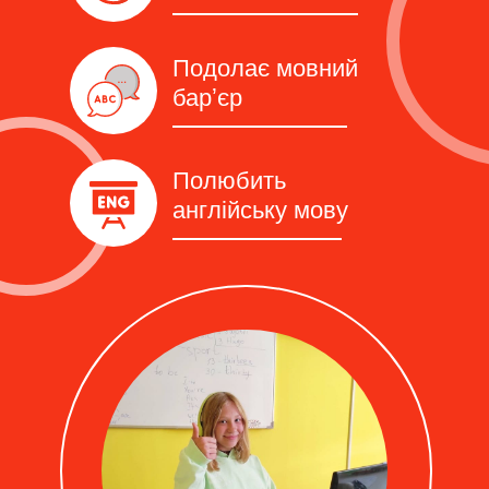
Подолає мовний
барʼєр
Полюбить
англійську мову