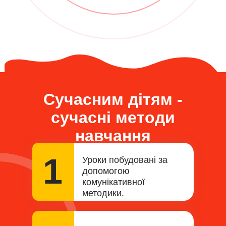
Сучасним дітям -
сучасні методи
навчання
1
Уроки побудовані за
допомогою
комунікативної
методики.