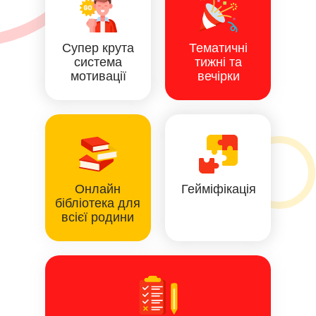
Супер крута
Тематичні
система
тижні та
мотивації
вечірки
Онлайн
Гейміфікація
бібліотека для
всієї родини